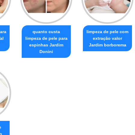
ara
quanto custa
limpeza de pele com
al
limpeza de pele para
extração valor
espinhas Jardim
Jardim borborema
Donini
e
o