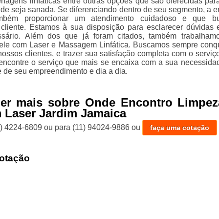
nagens linfáticas entre outras opções que são oferecidas par
de seja sanada. Se diferenciando dentro de seu segmento, a 
mbém proporcionar um atendimento cuidadoso e que b
 cliente. Estamos à sua disposição para esclarecer dúvidas 
ssário. Além dos que já foram citados, também trabalha
ele com Laser e Massagem Linfática. Buscamos sempre conqu
ossos clientes, e trazer sua satisfação completa com o serviço
encontre o serviço que mais se encaixa com a sua necessida
e de seu empreendimento e dia a dia.
ber mais sobre Onde Encontro Limpez
 Laser Jardim Jamaica
1) 4224-6809
ou para
(11) 94024-9886
ou
faça uma cotação
otação