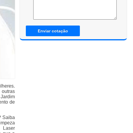
Enviar cotação
lheres.
 outras
 Jardim
ento de
? Saiba
Limpeza
a Laser