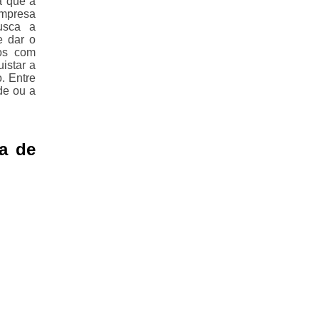
a que a
empresa
usca a
e dar o
mos com
istar a
. Entre
de ou a
a de