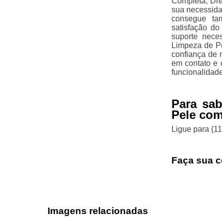
Completa, Dre
sua necessida
consegue ta
satisfação do
suporte nece
Limpeza de P
confiança de n
em contato e 
funcionalidad
Para sa
Pele com
Ligue para
(1
Faça sua c
Imagens relacionadas