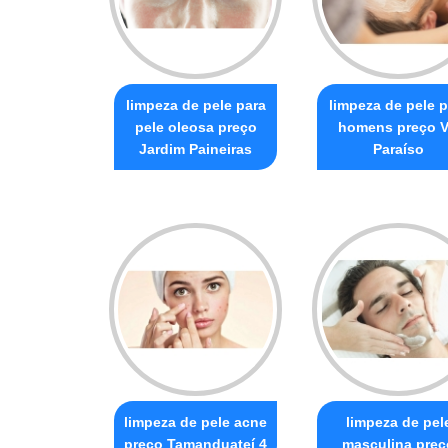
limpeza de pele para
limpeza de pele p
pele oleosa preço
homens preço V
Jardim Paineiras
Paraíso
limpeza de pele acne
limpeza de pel
preço Tamanduateí 4
masculina preç