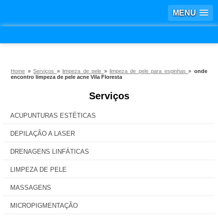
MENU
Home
»
Serviços
»
limpeza de pele
»
limpeza de pele para espinhas
»
onde
encontro limpeza de pele acne Vila Floresta
Serviços
ACUPUNTURAS ESTÉTICAS
DEPILAÇÃO A LASER
DRENAGENS LINFÁTICAS
LIMPEZA DE PELE
MASSAGENS
MICROPIGMENTAÇÃO