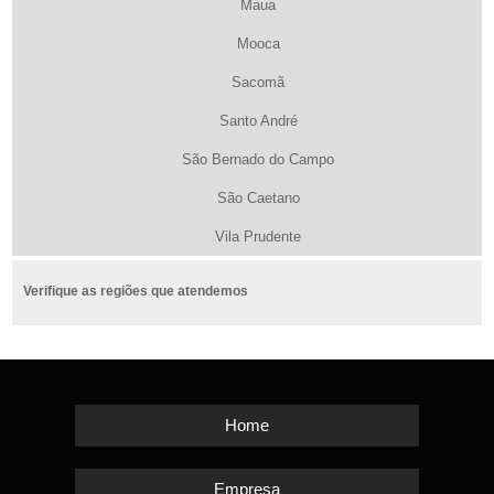
Maua
Mooca
Sacomã
Santo André
São Bernado do Campo
São Caetano
Vila Prudente
Verifique as regiões que atendemos
Home
Empresa