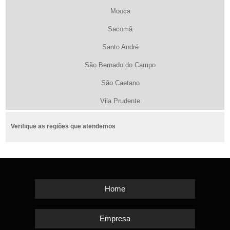
Mooca
Sacomã
Santo André
São Bernado do Campo
São Caetano
Vila Prudente
Verifique as regiões que atendemos
Home
Empresa