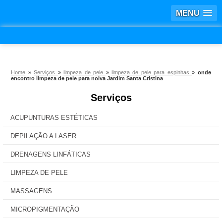
MENU
Home
»
Serviços
»
limpeza de pele
»
limpeza de pele para espinhas
»
onde
encontro limpeza de pele para noiva Jardim Santa Cristina
Serviços
ACUPUNTURAS ESTÉTICAS
DEPILAÇÃO A LASER
DRENAGENS LINFÁTICAS
LIMPEZA DE PELE
MASSAGENS
MICROPIGMENTAÇÃO