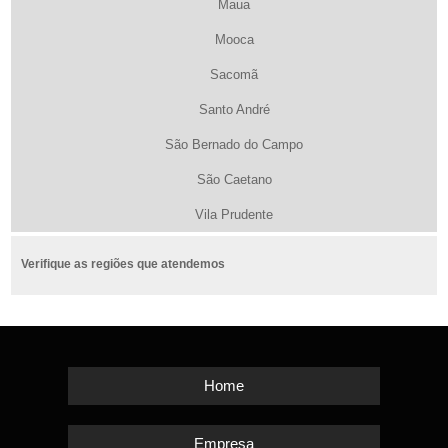
Maua
Mooca
Sacomã
Santo André
São Bernado do Campo
São Caetano
Vila Prudente
Verifique as regiões que atendemos
Home
Empresa