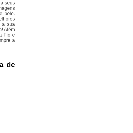
ra seus
enagens
e pele.
elhores
, a sua
a! Além
a Fio e
empre a
a de