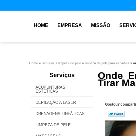
HOME
EMPRESA
MISSÃO
SERVI
Home
»
Serviços
»
limpeza de pele
»
limpeza de pele para espinhas
»
o
Onde En
Serviços
Tirar M
ACUPUNTURAS
ESTÉTICAS
DEPILAÇÃO A LASER
Gostou? comparti
DRENAGENS LINFÁTICAS
LIMPEZA DE PELE