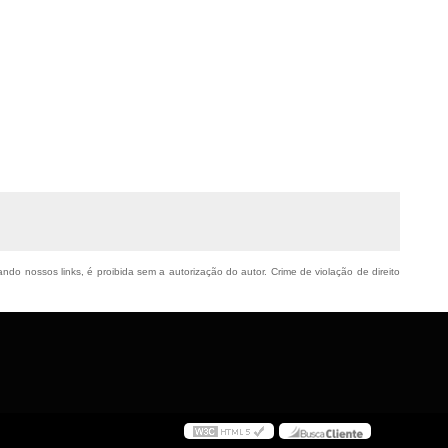
ando nossos links, é proibida sem a autorização do autor. Crime de violação de direito