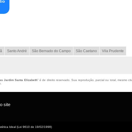
tio
ã
Santo André
São Bernado do Campo
São Caetano
Vila Prudente
as Jardim Santa Elizabeth
" é de direito reservado. Sua reprodução, parcial ou total, mesmo cit
s
.
 site
tética Ideal (Lei 9610 de 19/02/1998)