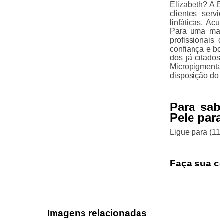
Elizabeth? A E
clientes ser
linfáticas, A
Para uma maio
profissionai
confiança e b
dos já citado
Micropigmenta
disposição do 
Para sa
Pele par
Ligue para
(1
Faça sua c
Imagens relacionadas