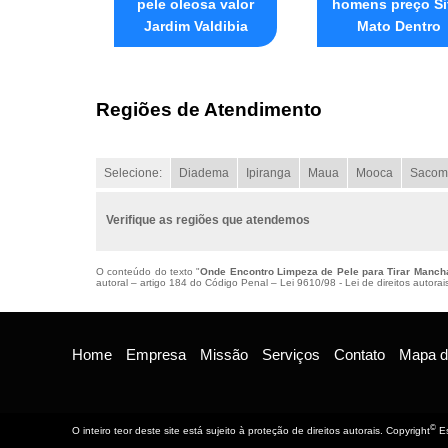
pele oleosa valor
homens preço Si
Jardim Valdibia
Mato Dentro
Regiões de Atendimento
Selecione:
Diadema
Ipiranga
Maua
Mooca
Sacom
Verifique as regiões que atendemos
O conteúdo do texto "
Onde Encontro Limpeza de Pele para Tirar Manch
autoral – artigo 184 do Código Penal –
Lei 9610/98 - Lei de direitos autorai
Home
Empresa
Missão
Serviços
Contato
Mapa do
©
O inteiro teor deste site está sujeito à proteção de direitos autorais. Copyright
Es