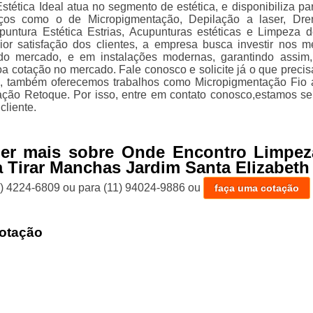
stética Ideal atua no segmento de estética, e disponibiliza pa
viços como o de Micropigmentação, Depilação a laser, Dr
cupuntura Estética Estrias, Acupunturas estéticas e Limpeza d
r satisfação dos clientes, a empresa busca investir nos m
s do mercado, e em instalações modernas, garantindo assim
oa cotação no mercado. Fale conosco e solicite já o que precis
s, também oferecemos trabalhos como Micropigmentação Fio 
ção Retoque. Por isso, entre em contato conosco,estamos s
cliente.
ber mais sobre Onde Encontro Limpez
a Tirar Manchas Jardim Santa Elizabeth
1) 4224-6809
ou para
(11) 94024-9886
ou
faça uma cotação
otação