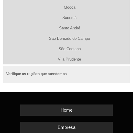
Mooca
Sacomã
Santo André
São Bernado do Campo
São Caetano
Vila Prudente
Verifique as regiões que atendemos
Home
Empresa