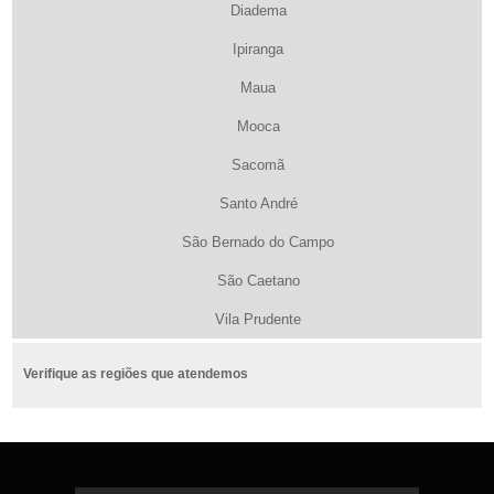
Diadema
Ipiranga
Maua
Mooca
Sacomã
Santo André
São Bernado do Campo
São Caetano
Vila Prudente
Verifique as regiões que atendemos