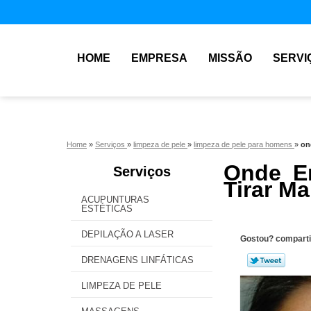
HOME
EMPRESA
MISSÃO
SERVI
Home
»
Serviços
»
limpeza de pele
»
limpeza de pele para homens
»
on
Onde En
Serviços
Tirar M
ACUPUNTURAS
ESTÉTICAS
DEPILAÇÃO A LASER
Gostou? comparti
DRENAGENS LINFÁTICAS
LIMPEZA DE PELE