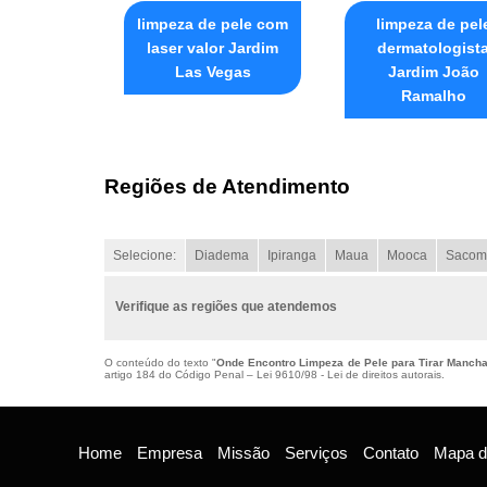
limpeza de pele com
limpeza de pel
laser valor Jardim
dermatologist
Las Vegas
Jardim João
Ramalho
Regiões de Atendimento
Selecione:
Diadema
Ipiranga
Maua
Mooca
Sacom
Verifique as regiões que atendemos
O conteúdo do texto "
Onde Encontro Limpeza de Pele para Tirar Mancha
artigo 184 do Código Penal –
Lei 9610/98 - Lei de direitos autorais
.
Home
Empresa
Missão
Serviços
Contato
Mapa do