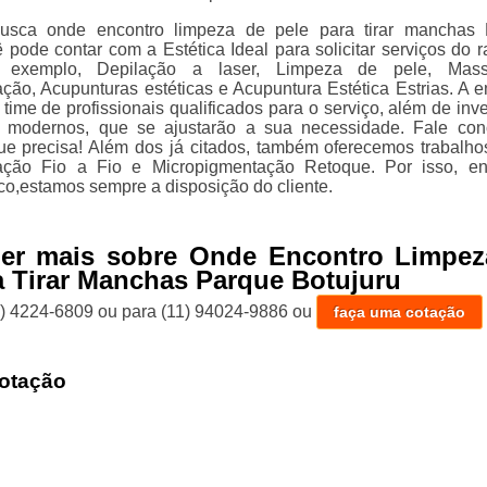
sca onde encontro limpeza de pele para tirar manchas 
ê pode contar com a Estética Ideal para solicitar serviços do 
or exemplo, Depilação a laser, Limpeza de pele, Mass
ção, Acupunturas estéticas e Acupuntura Estética Estrias. A 
ime de profissionais qualificados para o serviço, além de inve
 modernos, que se ajustarão a sua necessidade. Fale co
 que precisa! Além dos já citados, também oferecemos trabalh
ação Fio a Fio e Micropigmentação Retoque. Por isso, e
co,estamos sempre a disposição do cliente.
ber mais sobre Onde Encontro Limpez
a Tirar Manchas Parque Botujuru
1) 4224-6809
ou para
(11) 94024-9886
ou
faça uma cotação
otação