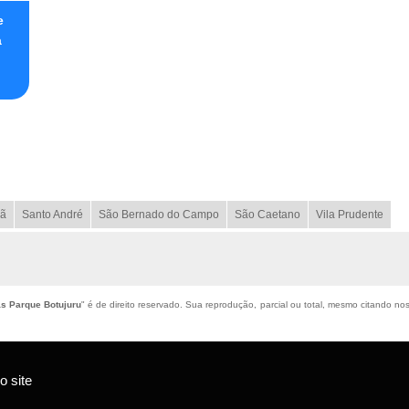
e
a
ã
Santo André
São Bernado do Campo
São Caetano
Vila Prudente
s Parque Botujuru
" é de direito reservado. Sua reprodução, parcial ou total, mesmo citando noss
 site