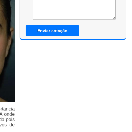
Enviar cotação
rtância
 A onde
da pois
ivos de