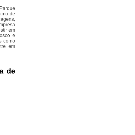
Parque
ramo de
agens,
empresa
stir em
nosco e
os como
ntre em
a de