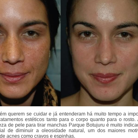
m querem se cuidar e já entenderam há muito tempo a impo
ratamentos estéticos tanto para o corpo quanto para o rosto.
eza de pele para tirar manchas Parque Botujuru é muito indica
ial de diminuir a oleosidade natural, um dos maiores mot
de acnes como cravos e espinhas.