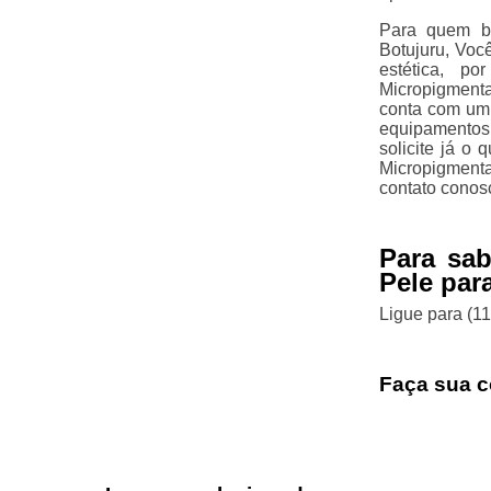
Para quem bu
Botujuru, Voc
estética, p
Micropigmenta
conta com um t
equipamentos
solicite já o
Micropigment
contato conos
Para sa
Pele par
Ligue para
(1
Faça sua c