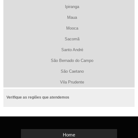
Ipiranga
Maua
Mooca
Sacomã
Santo André
São Bernado do Campo
São Caetano
Vila Prudente
Verifique as regiões que atendemos
Home