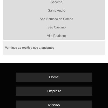
Sacomã
Santo André
São Bernado do Campo
São Caetano
Vila Prudente
Verifique as regiões que atendemos
Home
Empresa
Missão