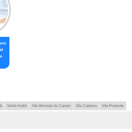
com
al
la
ã
Santo André
São Bernado do Campo
São Caetano
Vila Prudente