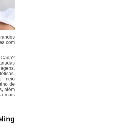
grandes
les com
 Carla?
ariadas
sagens,
éticas.
or meio
alho de
s, além
ba mais
eling