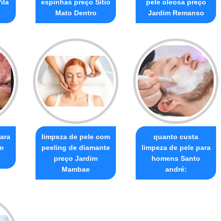
ila
espinhas preço Sitio
pele oleosa preço
Mato Dentro
Jardim Remanso
ara
limpeza de pele com
quanto custa
m
peeling de diamante
limpeza de pele para
preço Jardim
homens Santo
Mambae
andré: