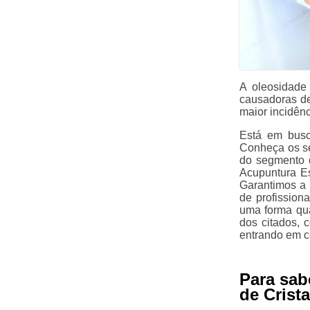
A oleosidade
causadoras d
maior incidên
Está em busc
Conheça os se
do segmento d
Acupuntura Es
Garantimos a 
de profission
uma forma qua
dos citados,
entrando em c
Para sab
de Crista