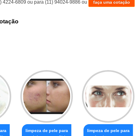
1) 4224-6809
ou para
(11) 94024-9886
ou
faça uma cotação
otação
ara
limpeza de pele para
limpeza de pele para