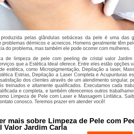
 produzida pelas glândulas sebáceas da pele é uma das 
e problemas dérmicos e acneicos. Homens geralmente têm pe
cia do problema, mas também ele pode ocorrer com mulheres.
a de limpeza de pele com peeling de cristal valor Jardim
rviços que a Estética Ideal oferece. Entre eles estão opções v
e estética, como Micropigmentação, Depilação a laser, Mas
tética Estrias, Depilação a Laser Completa e Acupunturas est
satisfação dos clientes através de um atendimento singular, p
ais treinados e altamente qualificados. Executamos cada trab
lificada e completa, e também oferecemos outros trabalhamo
 como Limpeza de Pele com Laser e Massagem Linfática. Sai
ontato conosco. Teremos prazer em atender você!
er mais sobre Limpeza de Pele com Pe
l Valor Jardim Carla