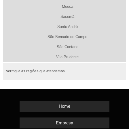
Mooca
Sacomã
Santo André
São Bernado do Campo
São Caetano
Vila Prudente
Verifique as regiões que atendemos
Home
Empresa