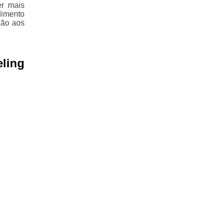
er mais
dimento
ção aos
eling