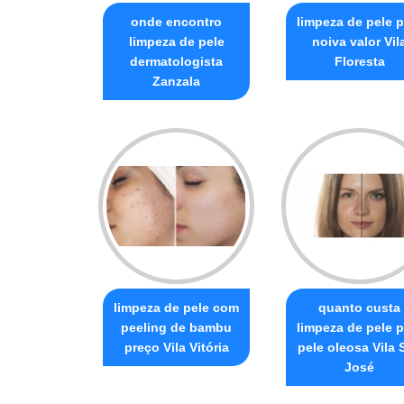
onde encontro
limpeza de pele p
limpeza de pele
noiva valor Vil
dermatologista
Floresta
Zanzala
limpeza de pele com
quanto custa
peeling de bambu
limpeza de pele p
preço Vila Vitória
pele oleosa Vila 
José