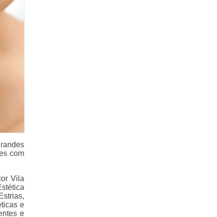
grandes
les com
or Vila
stética
strias,
ticas e
entes e