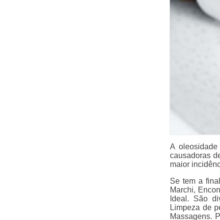
A oleosidade
causadoras d
maior incidên
Se tem a fina
Marchi, Encon
Ideal. São di
Limpeza de pe
Massagens. Pa