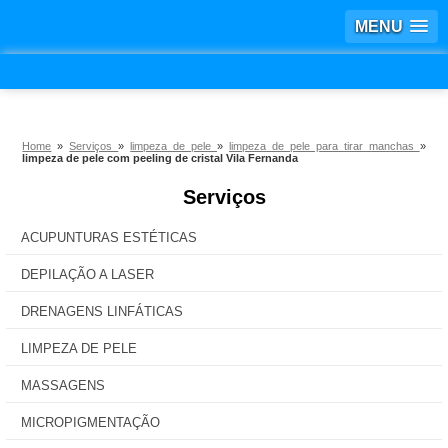
MENU
Home
»
Serviços
»
limpeza de pele
»
limpeza de pele para tirar manchas
»
limpeza de pele com peeling de cristal Vila Fernanda
Serviços
ACUPUNTURAS ESTÉTICAS
DEPILAÇÃO A LASER
DRENAGENS LINFÁTICAS
LIMPEZA DE PELE
MASSAGENS
MICROPIGMENTAÇÃO