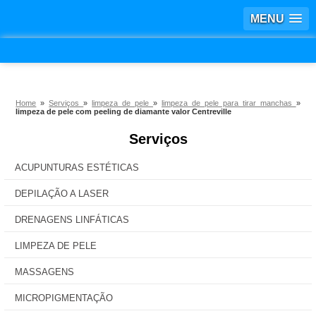
MENU
Home
»
Serviços
»
limpeza de pele
»
limpeza de pele para tirar manchas
»
limpeza de pele com peeling de diamante valor Centreville
Serviços
ACUPUNTURAS ESTÉTICAS
DEPILAÇÃO A LASER
DRENAGENS LINFÁTICAS
LIMPEZA DE PELE
MASSAGENS
MICROPIGMENTAÇÃO