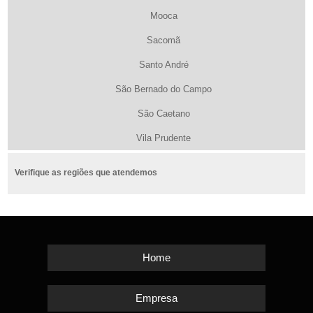
Mooca
Sacomã
Santo André
São Bernado do Campo
São Caetano
Vila Prudente
Verifique as regiões que atendemos
Home
Empresa