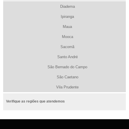
Diadema
Ipiranga
Maua
Mooca
Sacomã
Santo André
São Bernado do Campo
São Caetano
Vila Prudente
Verifique as regiões que atendemos