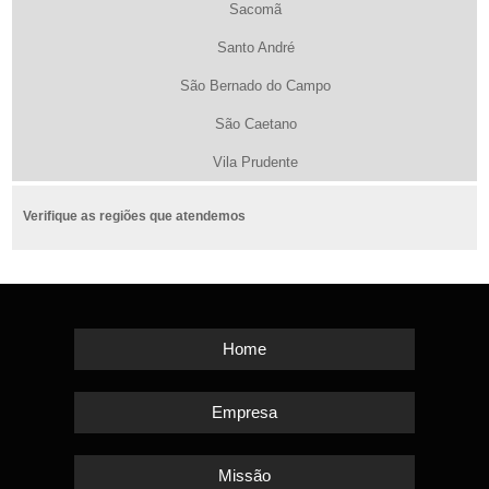
Sacomã
Santo André
São Bernado do Campo
São Caetano
Vila Prudente
Verifique as regiões que atendemos
Home
Empresa
Missão