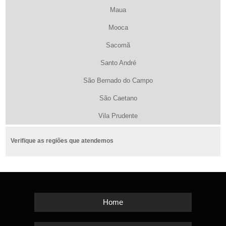
Maua
Mooca
Sacomã
Santo André
São Bernado do Campo
São Caetano
Vila Prudente
Verifique as regiões que atendemos
Home