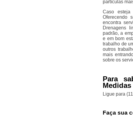
partículas mai
Caso esteja 
Oferecendo s
encontra ser
Drenagens lin
padrão, a emp
e em bom est
trabalho de um
outros traba
mais entrand
sobre os servi
Para sa
Medidas 
Ligue para
(1
Faça sua c