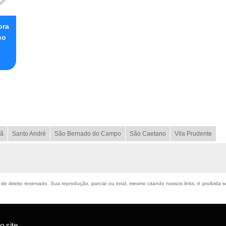
ora
ço
ã
Santo André
São Bernado do Campo
São Caetano
Vila Prudente
 de direito reservado. Sua reprodução, parcial ou total, mesmo citando nossos links, é proibida 
 site