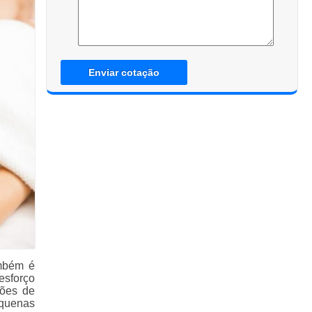
Enviar cotação
ambém é
esforço
ções de
equenas