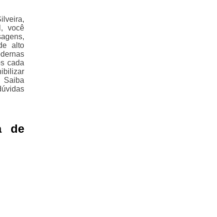
veira,
l, você
sagens,
de alto
odernas
os cada
bilizar
. Saiba
dúvidas
a de