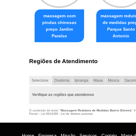
massagem com
massagem redut
pindas chinesas
de medidas pre
preço Jardim
Parque Santo
Paraíso
Antonio
Regiões de Atendimento
Selecione:
Diadema
Ipiranga
Maua
Mooca
Sacom
Verifique as regiões que atendemos
O conteúdo do texto "
Massagem Redutora de Medidas Bairro Silveira
" é
Penal –
Lei 9610/98 - Lei de direitos autorais
.
Home
Empresa
Missão
Serviços
Contato
Mapa do