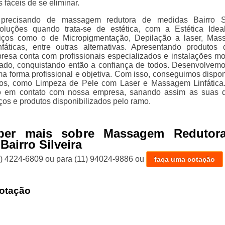
s fáceis de se eliminar.
precisando de massagem redutora de medidas Bairro Sil
oluções quando trata-se de estética, com a Estética Idea
viços como o de Micropigmentação, Depilação a laser, Mas
fáticas, entre outras alternativas. Apresentando produtos 
resa conta com profissionais especializados e instalações m
ado, conquistando então a confiança de todos. Desenvolvem
a forma profissional e objetiva. Com isso, conseguimos disponi
lhos, como Limpeza de Pele com Laser e Massagem Linfática
o em contato com nossa empresa, sanando assim as suas 
ços e produtos disponibilizados pelo ramo.
ber mais sobre Massagem Redutor
Bairro Silveira
1) 4224-6809
ou para
(11) 94024-9886
ou
faça uma cotação
otação