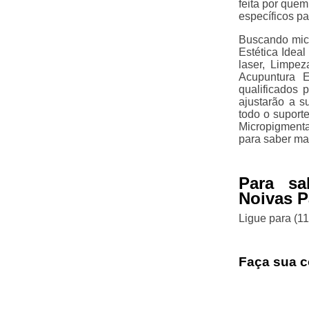
feita por quem
específicos pa
Buscando mic
Estética Ideal
laser, Limpe
Acupuntura E
qualificados 
ajustarão a s
todo o suport
Micropigment
para saber ma
Para sa
Noivas P
Ligue para
(1
Faça sua c