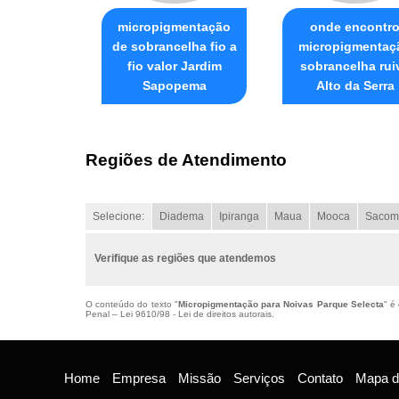
micropigmentação
onde encontr
de sobrancelha fio a
micropigmentaç
fio valor Jardim
sobrancelha rui
Sapopema
Alto da Serra
Regiões de Atendimento
Selecione:
Diadema
Ipiranga
Maua
Mooca
Sacom
Verifique as regiões que atendemos
O conteúdo do texto "
Micropigmentação para Noivas Parque Selecta
" é
Penal –
Lei 9610/98 - Lei de direitos autorais
.
Home
Empresa
Missão
Serviços
Contato
Mapa do