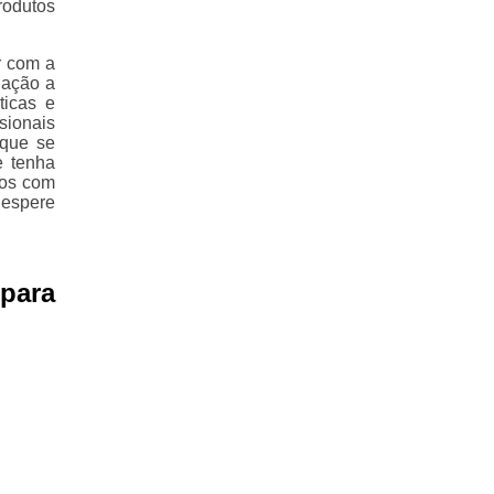
rodutos
r com a
lação a
ticas e
sionais
 que se
e tenha
mos com
 espere
para