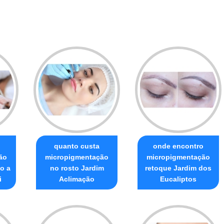
quanto custa
onde encontro
ão
micropigmentação
micropigmentação
o a
no rosto Jardim
retoque Jardim dos
i
Aclimação
Eucaliptos