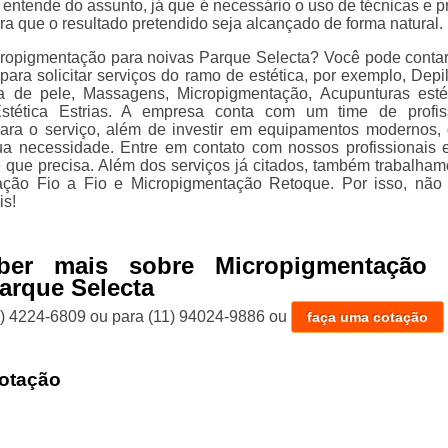
 entende do assunto, já que é necessário o uso de técnicas e p
ra que o resultado pretendido seja alcançado de forma natural.
ropigmentação para noivas Parque Selecta? Você pode conta
 para solicitar serviços do ramo de estética, por exemplo, Depi
za de pele, Massagens, Micropigmentação, Acupunturas esté
stética Estrias. A empresa conta com um time de profis
para o serviço, além de investir em equipamentos modernos,
ua necessidade. Entre em contato com nossos profissionais 
e que precisa. Além dos serviços já citados, também trabalha
ação Fio a Fio e Micropigmentação Retoque. Por isso, não
is!
ber mais sobre Micropigmentação 
arque Selecta
1) 4224-6809
ou para
(11) 94024-9886
ou
faça uma cotação
otação