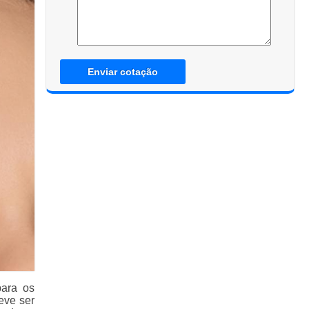
Enviar cotação
para os
eve ser