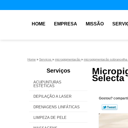
HOME
EMPRESA
MISSÃO
SERVI
Home
»
Serviços
»
micropigmentação
»
micropigmentação sobrancelha
Micropi
Serviços
Selecta
ACUPUNTURAS
ESTÉTICAS
DEPILAÇÃO A LASER
Gostou? comparti
DRENAGENS LINFÁTICAS
LIMPEZA DE PELE