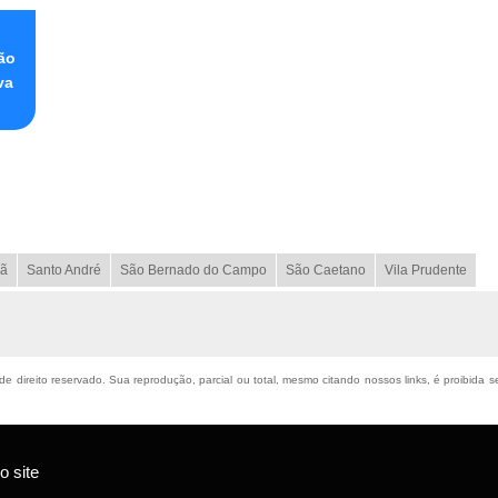
o
ão
va
ã
Santo André
São Bernado do Campo
São Caetano
Vila Prudente
 de direito reservado. Sua reprodução, parcial ou total, mesmo citando nossos links, é proibida 
 site