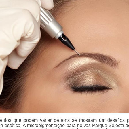
 e fios que podem variar de tons se mostram um desafios 
 da estética. A micropigmentação para noivas Parque Selecta d