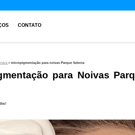
ÇOS
CONTATO
 ruiva
»
micropigmentação para noivas Parque Selecta
gmentação para Noivas Par
lhe!