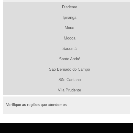
Diadema
Ipiranga
Maua
Mooca
Sacomã
Santo André
São Bernado do Campo
São Caetano
Vila Prudente
Verifique as regiões que atendemos