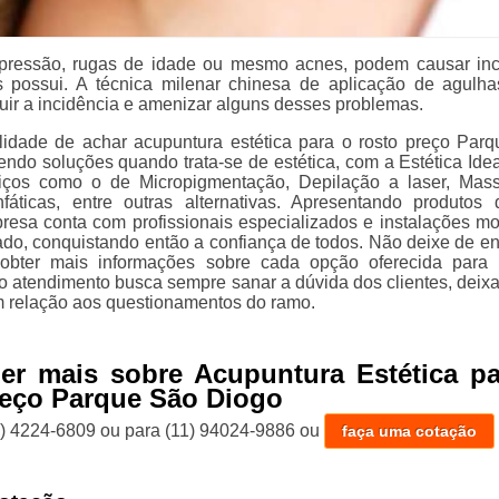
pressão, rugas de idade ou mesmo acnes, podem causar i
 possui. A técnica milenar chinesa de aplicação de agulh
nuir a incidência e amenizar alguns desses problemas.
lidade de achar acupuntura estética para o rosto preço Par
endo soluções quando trata-se de estética, com a Estética Idea
viços como o de Micropigmentação, Depilação a laser, Mas
fáticas, entre outras alternativas. Apresentando produtos 
resa conta com profissionais especializados e instalações m
do, conquistando então a confiança de todos. Não deixe de en
 obter mais informações sobre cada opção oferecida para
so atendimento busca sempre sanar a dúvida dos clientes, deix
 relação aos questionamentos do ramo.
er mais sobre Acupuntura Estética pa
eço Parque São Diogo
1) 4224-6809
ou para
(11) 94024-9886
ou
faça uma cotação