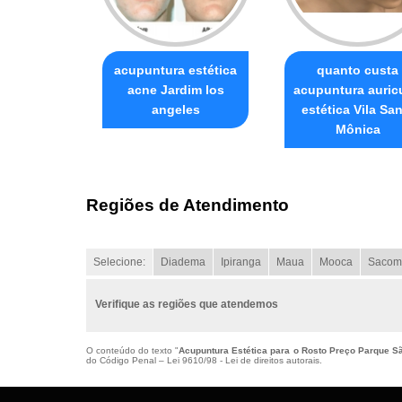
acupuntura estética
quanto custa
acne Jardim los
acupuntura auric
angeles
estética Vila Sa
Mônica
Regiões de Atendimento
Selecione:
Diadema
Ipiranga
Maua
Mooca
Sacom
Verifique as regiões que atendemos
O conteúdo do texto "
Acupuntura Estética para o Rosto Preço Parque S
do Código Penal –
Lei 9610/98 - Lei de direitos autorais
.