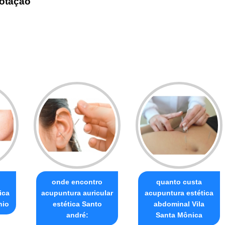
otação
onde encontro
quanto custa
ica
acupuntura auricular
acupuntura estética
nio
estética Santo
abdominal Vila
andré:
Santa Mônica