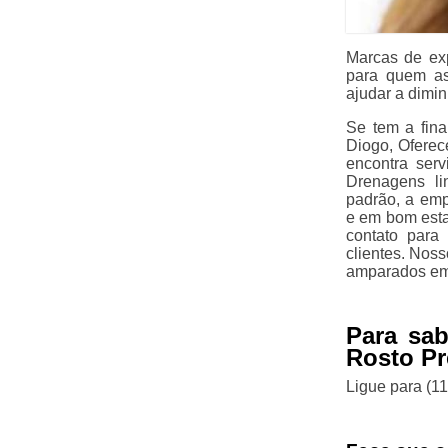
Marcas de ex
para quem as
ajudar a dimi
Se tem a fina
Diogo, Oferec
encontra ser
Drenagens lin
padrão, a emp
e em bom esta
contato para
clientes. Nos
amparados em
Para sab
Rosto Pr
Ligue para
(1