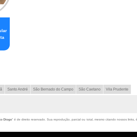
ular
nta
ã
Santo André
São Bernado do Campo
São Caetano
Vila Prudente
ão Diogo
" é de direito reservado. Sua reprodução, parcial ou total, mesmo citando nossos links, 