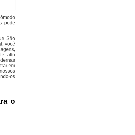
ncômodo
as pode
que São
l, você
sagens,
de alto
odernas
trar em
 nossos
ando-os
ra o