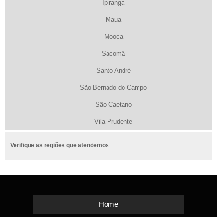
Ipiranga
Maua
Mooca
Sacomã
Santo André
São Bernado do Campo
São Caetano
Vila Prudente
Verifique as regiões que atendemos
Home