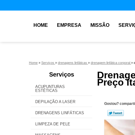
HOME
EMPRESA
MISSÃO
SERVI
Home
»
Serviços
»
drenagens linfáticas
»
drenagem linfática corporal
»
Drenag
Serviços
Preço I
ACUPUNTURAS
ESTÉTICAS
DEPILAÇÃO A LASER
Gostou? comparti
DRENAGENS LINFÁTICAS
LIMPEZA DE PELE