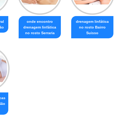
al
onde encontro
drenagem linfática
ião
drenagem linfática
no rosto Bairro
no rosto Serraria
Suisso
cas
São