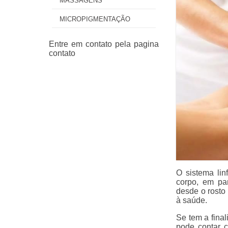
MASSAGENS
MICROPIGMENTAÇÃO
O sistema lin
corpo, em par
desde o rosto 
à saúde.
Se tem a fina
pode contar c