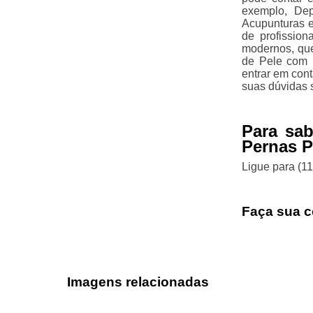
exemplo, Dep
Acupunturas e
de profission
modernos, que
de Pele com L
entrar em con
suas dúvidas s
Para sab
Pernas P
Ligue para
(1
Faça sua c
Imagens relacionadas