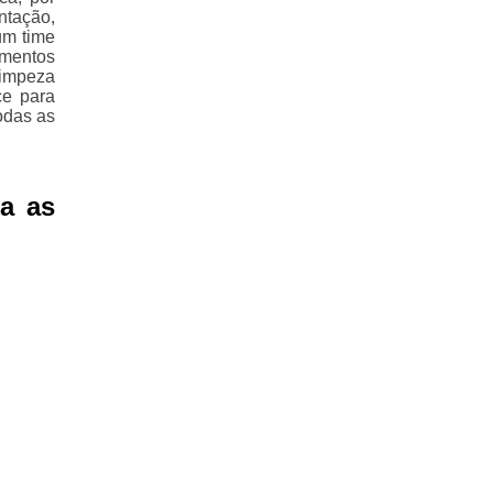
ntação,
um time
amentos
Limpeza
ce para
odas as
a as