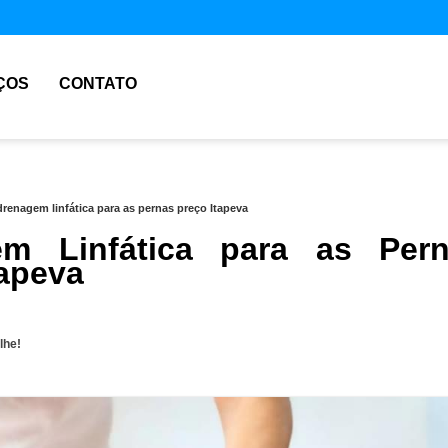
ÇOS
CONTATO
drenagem linfática para as pernas preço Itapeva
em Linfática para as Per
tapeva
lhe!