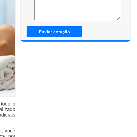
Enviar cotação
 todo o
alizado
diciais
a, Você
ca, por