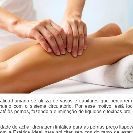
fático humano se utiliza de vasos e capilares que percorrem
alelo com o sistema circulatório. Por esse motivo, está loc
até às pernas, fazendo a eliminação de líquidos e toxinas preju
lidade de achar drenagem linfática para as pernas preço Itapev
om a Estética Ideal para solicitar serviços do ramo de estéti