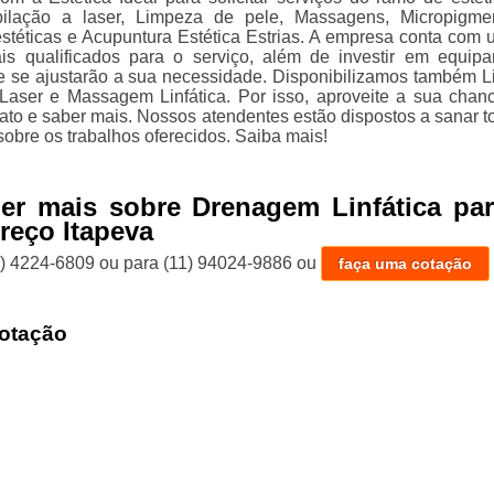
ilação a laser, Limpeza de pele, Massagens, Micropigme
stéticas e Acupuntura Estética Estrias. A empresa conta com 
ais qualificados para o serviço, além de investir em equip
 se ajustarão a sua necessidade. Disponibilizamos também 
aser e Massagem Linfática. Por isso, aproveite a sua chan
tato e saber mais. Nossos atendentes estão dispostos a sanar t
obre os trabalhos oferecidos. Saiba mais!
er mais sobre Drenagem Linfática par
reço Itapeva
1) 4224-6809
ou para
(11) 94024-9886
ou
faça uma cotação
otação