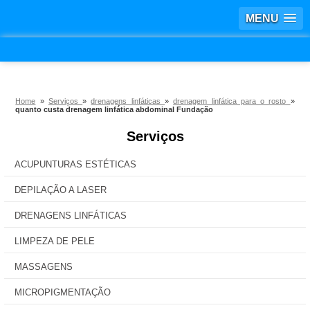
MENU
Home
»
Serviços
»
drenagens linfáticas
»
drenagem linfática para o rosto
»
quanto custa drenagem linfática abdominal Fundação
Serviços
ACUPUNTURAS ESTÉTICAS
DEPILAÇÃO A LASER
DRENAGENS LINFÁTICAS
LIMPEZA DE PELE
MASSAGENS
MICROPIGMENTAÇÃO