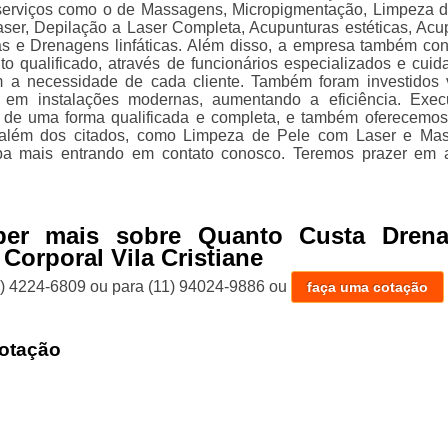
 serviços como o de Massagens, Micropigmentação, Limpeza d
aser, Depilação a Laser Completa, Acupunturas estéticas, Acu
ias e Drenagens linfáticas. Além disso, a empresa também co
o qualificado, através de funcionários especializados e cuid
 a necessidade de cada cliente. Também foram investidos 
s em instalações modernas, aumentando a eficiência. Exe
 de uma forma qualificada e completa, e também oferecemos
 além dos citados, como Limpeza de Pele com Laser e Ma
aiba mais entrando em contato conosco. Teremos prazer em 
ber mais sobre Quanto Custa Dren
 Corporal Vila Cristiane
1) 4224-6809
ou para
(11) 94024-9886
ou
faça uma cotação
otação