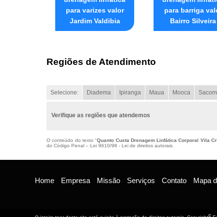
para varizes valor
para barriga val
Jardim Valdibia
Bairro Silveira
Regiões de Atendimento
Selecione:
Diadema
Ipiranga
Maua
Mooca
Sacom
Verifique as regiões que atendemos
O conteúdo do texto "
Quanto Custa Drenagem Linfática Corporal Vila Cr
do Código Penal –
Lei 9610/98 - Lei de direitos autorais
.
Home
Empresa
Missão
Serviços
Contato
Mapa do
©