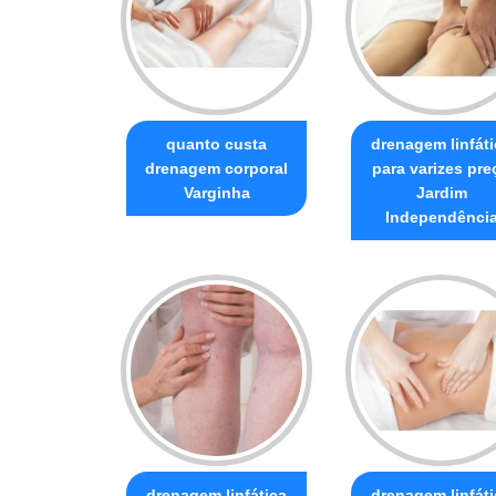
quanto custa
drenagem linfáti
drenagem corporal
para varizes pre
Varginha
Jardim
Independênci
drenagem linfática
drenagem linfáti