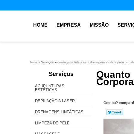
HOME
EMPRESA
MISSÃO
SERVI
Home
»
Serviços
»
drenagens linfáticas
»
drenagem linfática para o ros
Quanto
Serviços
Corporal
ACUPUNTURAS
ESTÉTICAS
DEPILAÇÃO A LASER
Gostou? comparti
DRENAGENS LINFÁTICAS
LIMPEZA DE PELE