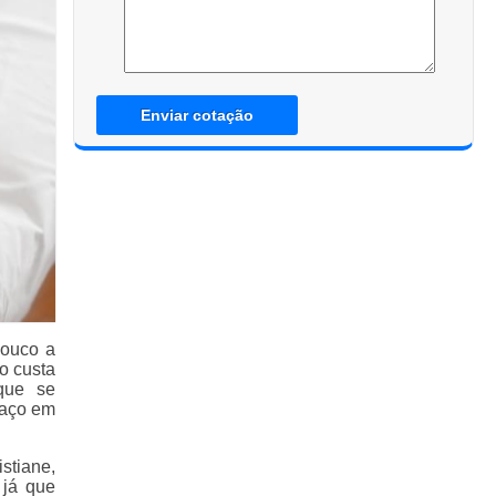
Enviar cotação
pouco a
o custa
 que se
haço em
stiane,
 já que