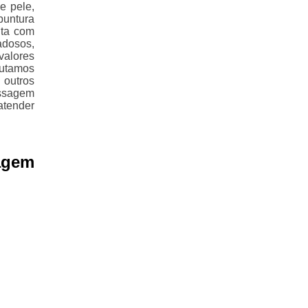
e pele,
puntura
nta com
adosos,
valores
cutamos
 outros
ssagem
atender
agem