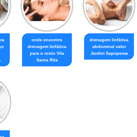
ca
onde encontro
drenagem linfática
ço
drenagem linfática
abdominal valor
para o rosto Vila
Jardim Sapopema
a
Santa Rita
ca