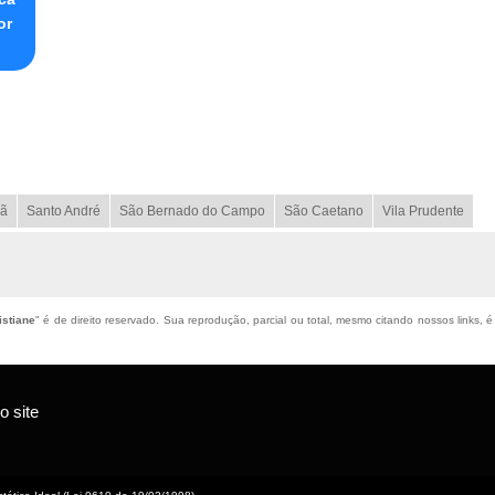
or
ã
Santo André
São Bernado do Campo
São Caetano
Vila Prudente
istiane
" é de direito reservado. Sua reprodução, parcial ou total, mesmo citando nossos links, é
 site