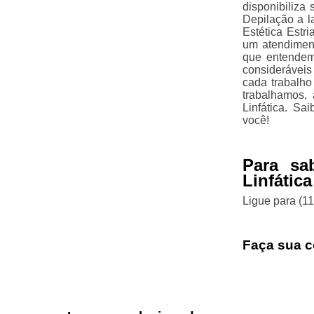
disponibiliza
Depilação a l
Estética Estr
um atendiment
que entendem
considerávei
cada trabalho
trabalhamos,
Linfática. S
você!
Para sa
Linfática
Ligue para
(1
Faça sua c