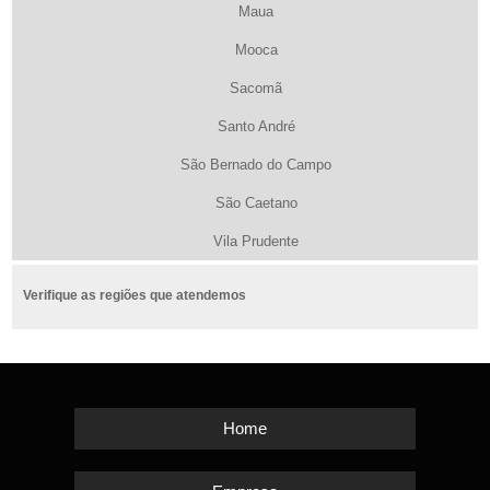
Maua
Mooca
Sacomã
Santo André
São Bernado do Campo
São Caetano
Vila Prudente
Verifique as regiões que atendemos
Home