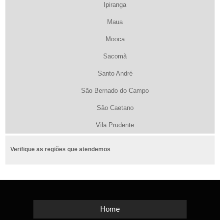
Ipiranga
Maua
Mooca
Sacomã
Santo André
São Bernado do Campo
São Caetano
Vila Prudente
Verifique as regiões que atendemos
Home