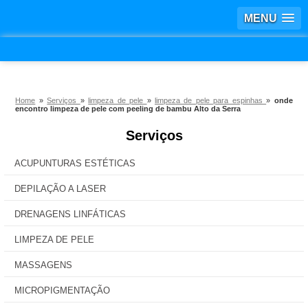
MENU
Home
»
Serviços
»
limpeza de pele
»
limpeza de pele para espinhas
»
onde
encontro limpeza de pele com peeling de bambu Alto da Serra
Serviços
ACUPUNTURAS ESTÉTICAS
DEPILAÇÃO A LASER
DRENAGENS LINFÁTICAS
LIMPEZA DE PELE
MASSAGENS
MICROPIGMENTAÇÃO