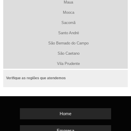
Maua
Mooca
Sacomã
Santo André
São Bernado do Campo
São Caetano
Vila Prudente
Verifique as regiões que atendemos
Home
Empresa