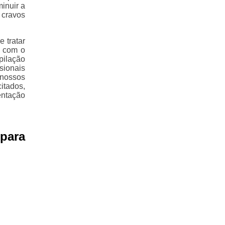
inuir a
 cravos
 tratar
, com o
pilação
sionais
 nossos
itados,
ntação
para