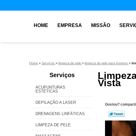
HOME
EMPRESA
MISSÃO
SERVI
Home
»
Serviços
»
limpeza de pele
»
limpeza de pele para homens
»
li
Limpez
Serviços
Vista
ACUPUNTURAS
ESTÉTICAS
DEPILAÇÃO A LASER
Gostou? comparti
DRENAGENS LINFÁTICAS
LIMPEZA DE PELE