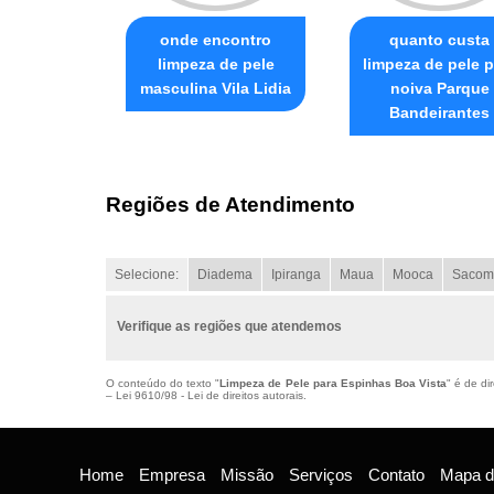
onde encontro
quanto custa
limpeza de pele
limpeza de pele p
masculina Vila Lidia
noiva Parque
Bandeirantes
Regiões de Atendimento
Selecione:
Diadema
Ipiranga
Maua
Mooca
Sacom
Verifique as regiões que atendemos
O conteúdo do texto "
Limpeza de Pele para Espinhas Boa Vista
" é de di
–
Lei 9610/98 - Lei de direitos autorais
.
Home
Empresa
Missão
Serviços
Contato
Mapa do