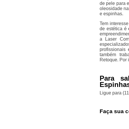
de pele para e
oleosidade na
e espinhas.
Tem interesse
de estética é
empreendiment
a Laser Comp
especializad
profissionais
também trab
Retoque. Por 
Para sa
Espinhas
Ligue para
(1
Faça sua c