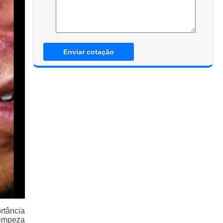
Enviar cotação
rtância
limpeza