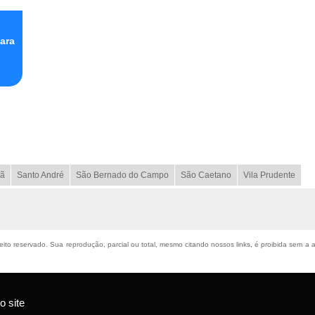
ara
ã
Santo André
São Bernado do Campo
São Caetano
Vila Prudente
reito reservado. Sua reprodução, parcial ou total, mesmo citando nossos links, é proibida sem a 
 site