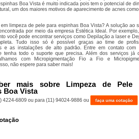
spinhas Boa Vista é muito indicada pois tem o potencial de dim
tural, um dos maiores motivos de aparecimento de acnes como
 em limpeza de pele para espinhas Boa Vista? A solução ao se
 encontrada por meio da empresa Estética Ideal. Por exemplo
o você pode encontrar serviços como Depilação a laser e De
leta. Tudo isso só é possível graças ao time de profis
os e as instalações de alto padrão. Entre em contato com
 e tenha todo o suporte que precisa. Além dos serviços já c
alhamos com Micropigmentação Fio a Fio e Micropigme
isso, não espere para saber mais!
ber mais sobre Limpeza de Pele 
 Boa Vista
1) 4224-6809
ou para
(11) 94024-9886
ou
faça uma cotação
otação