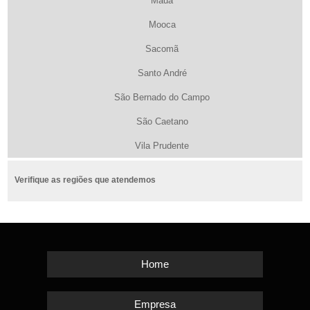
Maua
Mooca
Sacomã
Santo André
São Bernado do Campo
São Caetano
Vila Prudente
Verifique as regiões que atendemos
Home
Empresa