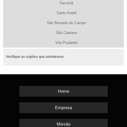
Sacomã
Santo André
São Bernado do Campo
São Caetano
Vila Prudente
Verifique as regiões que atendemos
Home
Empresa
Missão