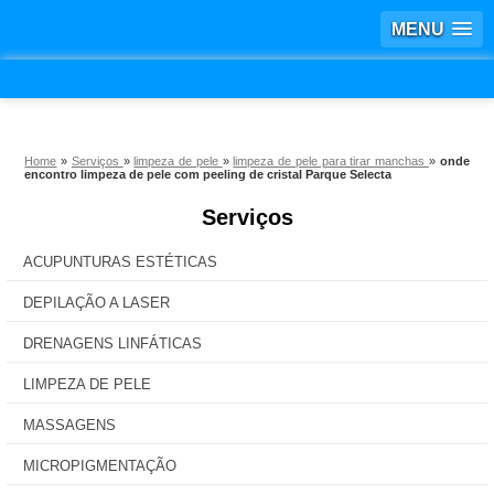
MENU
Home
»
Serviços
»
limpeza de pele
»
limpeza de pele para tirar manchas
»
onde
encontro limpeza de pele com peeling de cristal Parque Selecta
Serviços
ACUPUNTURAS ESTÉTICAS
DEPILAÇÃO A LASER
DRENAGENS LINFÁTICAS
LIMPEZA DE PELE
MASSAGENS
MICROPIGMENTAÇÃO