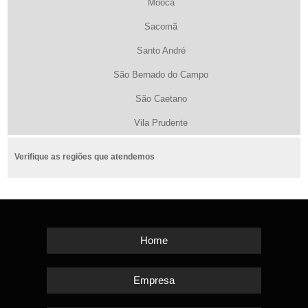
Mooca
Sacomã
Santo André
São Bernado do Campo
São Caetano
Vila Prudente
Verifique as regiões que atendemos
Home
Empresa